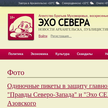
Завтра в
Архангельске +10°C
Северодвинске +10°C
Онеге +9
Агентство Братьев Мухоморовых, воскресенье,
18+
НОВОСТИ АРХАНГЕЛЬСКА, ПУБЛИЦИСТИ
Войти
Регистрация...
Политика
Экономика
Культура
Скандалы
Н
Фото
Одиночные пикеты в защиту главно
"Правды Северо-Запада" и "Эхо С
Азовского