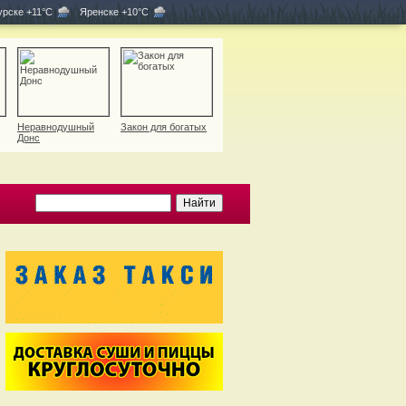
рске +11°C
Яренске +10°C
Неравнодушный
Закон для богатых
Донс