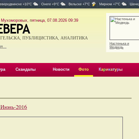
еверодвинске +10°C
Онеге +9°C
Вельске +7°C
Мирном +7°C
Шенку
 Мухоморовых, пятница, 07.08.2026 09:39
ГЕЛЬСКА, ПУБЛИЦИСТИКА, АНАЛИТИКА
Настенька и
я...
Медведь
ура
Скандалы
Новости
Фото
К
а
р
и
к
а
т
у
р
ы
. Июнь-2016