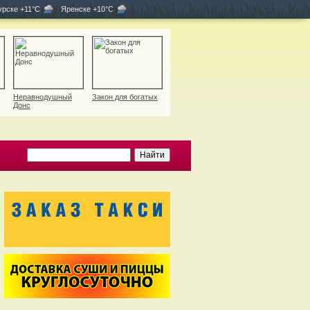
рске +11°C
Яренске +10°C
Неравнодушный
Закон для богатых
Донс