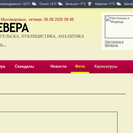
еверодвинске +10°C
Онеге +9°C
Вельске +7°C
Мирном +7°C
Шенку
 Мухоморовых, четверг, 06.08.2026 09:48
ГЕЛЬСКА, ПУБЛИЦИСТИКА, АНАЛИТИКА
Настенька и
я...
Медведь
ура
Скандалы
Новости
Фото
К
а
р
и
к
а
т
у
р
ы