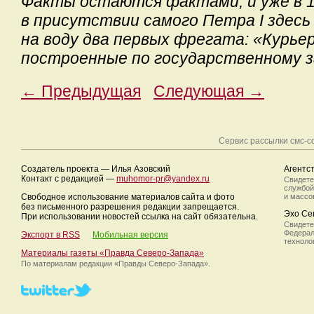
Факты остаются фактами, и уже в 1
в присутствии самого Петра I здес
на воду два первых фрегата: «Курьер
построенные по государственному з
← Предыдущая
Следующая →
Сервис рассылки смс-
Создатель проекта — Илья Азовский
Агентс
Контакт с редакцией —
muhomor-pr@yandex.ru
Свидете
службой
Свободное использование материалов сайта и фото
и массо
без письменного разрешения редакции запрещается.
Эхо Се
При использовании новостей ссылка на сайт обязательна.
Свидете
Федерал
Экспорт в RSS
Мобильная версия
техноло
Материалы газеты «Правда Северо-Запада»
По материалам редакции
«Правды Северо-Запада».