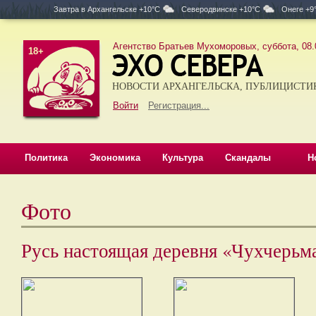
Завтра в
Архангельске +10°C
Северодвинске +10°C
Онеге +9
Агентство Братьев Мухоморовых, суббота, 08.
18+
НОВОСТИ АРХАНГЕЛЬСКА, ПУБЛИЦИСТИ
Войти
Регистрация...
Политика
Экономика
Культура
Скандалы
Н
Фото
Русь настоящая деревня «Чухчерьм