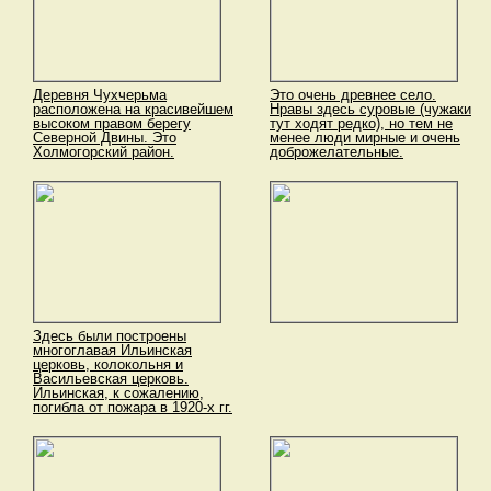
Деревня Чухчерьма
Это очень древнее село.
расположена на красивейшем
Нравы здесь суровые (чужаки
высоком правом берегу
тут ходят редко), но тем не
Северной Двины. Это
менее люди мирные и очень
Холмогорский район.
доброжелательные.
Здесь были построены
многоглавая Ильинская
церковь, колокольня и
Васильевская церковь.
Ильинская, к сожалению,
погибла от пожара в 1920-х гг.