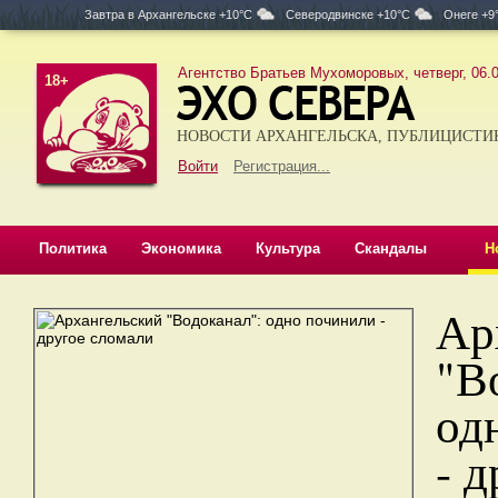
Завтра в
Архангельске +10°C
Северодвинске +10°C
Онеге +9
Агентство Братьев Мухоморовых, четверг, 06.0
18+
НОВОСТИ АРХАНГЕЛЬСКА, ПУБЛИЦИСТИ
Войти
Регистрация...
Политика
Экономика
Культура
Скандалы
Н
Ар
"В
од
- д