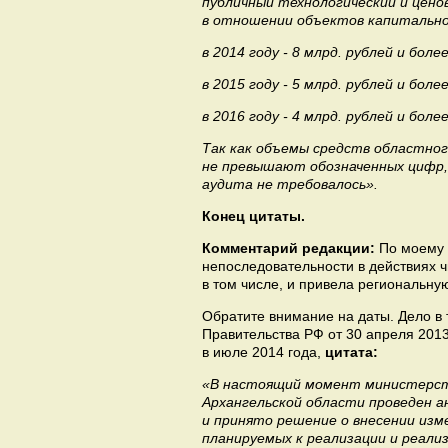
публичный технологический и цен
в отношении объектов капитальн
в 2014 году - 8 млрд. рублей и боле
в 2015 году - 5 млрд. рублей и боле
в 2016 году - 4 млрд. рублей и боле
Так как объемы средств областно
не превышают обозначенных цифр, 
аудита не требовалось».
Конец цитаты.
Комментарий редакции:
По моему 
непоследовательности в действиях ч
в том числе, и привела региональн
Обратите внимание на даты. Дело в 
Правительства РФ от 30 апреля 2013
в июле 2014 года,
цитата:
«В настоящий момент министерств
Архангельской области проведен 
и принято решение о внесении изм
планируемых к реализации и реал