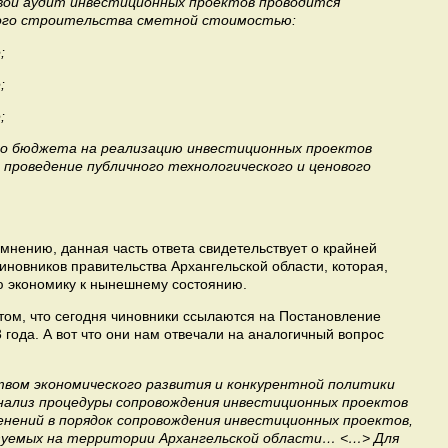
овой аудит инвестиционных проектов проводится
ого строительства сметной стоимостью:
е;
е;
е;
го бюджета на реализацию инвестиционных проектов
проведение публичного технологического и ценового
мнению, данная часть ответа свидетельствует о крайней
иновников правительства Архангельской области, которая,
ую экономику к нынешнему состоянию.
том, что сегодня чиновники ссылаются на Постановление
 года. А вот что они нам отвечали на аналогичный вопрос
ом экономического развития и конкурентной политики
анализ процедуры сопровождения инвестиционных проектов
енений в порядок сопровождения инвестиционных проектов,
изуемых на территории Архангельской области… <…> Для