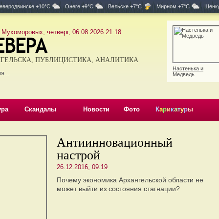
еверодвинске +10°C
Онеге +9°C
Вельске +7°C
Мирном +7°C
Шенку
 Мухоморовых, четверг, 06.08.2026 21:18
ГЕЛЬСКА, ПУБЛИЦИСТИКА, АНАЛИТИКА
Настенька и
я...
Медведь
ура
Скандалы
Новости
Фото
К
а
р
и
к
а
т
у
р
ы
Антиинновационный
настрой
26.12.2016, 09:19
Почему экономика Архангельской области не
может выйти из состояния стагнации?