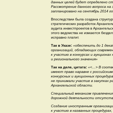
данных целей будет определено с
Рассмотрение данного вопроса на
запланировано на сентябрь 2014 го
Впоследствии была создана структу
стратегических разработок Архангел
аудита инвестпроектов в Архангельс
этого ведомства не измаются бездел
исправно платит.
Так в Указе:
«обеспечить до 1 дека
организаций, обладающих совреме
к участию в конкурсах и аукциона
и регионального значения»
Так на деле, цитата:
«<…> В соотв
имеют право наравне с российски
конкурсных и аукционных процедур
не принимали участие в закупках 
Архангельской области.
Специальный механизм привлечения
дорожной деятельности отсутств
Создание иностранным организация
к участию в названных процедурах,