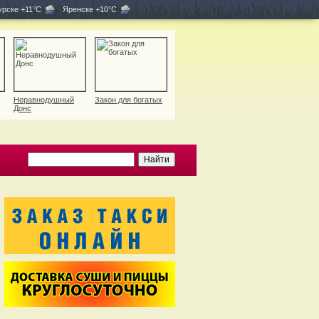
рске +11°C
Яренске +10°C
Неравнодушный
Закон для богатых
Донс