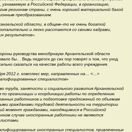
, узнаваемую в Российской Федерации, в организацию,
угим регионам страны, с очень хорошей материальной базой
ционным преобразованием.
хангельской области, в общем–то не очень богатой
ропалительно и легко расстаются со своими кадрами,
х результатов».
ороны руководства мин­обрнауки Архангельской области
овало бы… Ведь педагоги до сих пор говорят о том, что уход
сильно сказаться на качестве работы всего учреждения.
ря 2012 г. комплекс мер, направленных на… <…>
валифицированных специалистов»
о труда, занятости и социального развития Архангельской
 по организации и координации работы по определению
ранных работников и подготовке предложений по объемам
ными гражданами трудовой деятельности на территории
ий момент гражданами, находящимися в Российской
данном случае иностранные работники не являются
алистами.
валифицированных иностранных специалистов, привлеченных