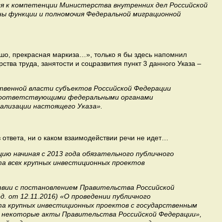
ся к компетенции Министерства внутренних дел Российской
ны функции и полномочия Федеральной миграционной
шо, прекрасная маркиза…», только я бы здесь напомнил
тва труда, занятости и соцразвития пункт 3 данного Указа –
твенной власти субъектов Российской Федерации
соответствующими федеральными органами
еализации настоящего Указа».
з ответа, ни о каком взаимодействии речи не идет…
ию начиная с 2013 года обязательного публичного
та всех крупных инвестиционных проектов
вии с постановлением Правительства Российской
д. от 12.11.2016) «О проведении публичного
та крупных инвестиционных проектов с государственным
в некоторые акты Правительства Российской Федерации»,