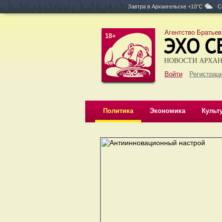
Завтра в
Архангельске +10°C
С
Агентство Братьев
18+
НОВОСТИ АРХАН
Войти
Регистраци
Политика
Экономика
Культ