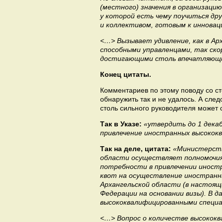
(местного) значения в организацию
у которой есть чему поучиться др
и коллективом, готовым к иннова
<…> Вызывает удивление, как в Ар
способными управленцами, так ско
достигающими столь впечатляющи
Конец цитаты.
Комментариев по этому поводу со ст
обнаружить так и не удалось. А след
столь сильного руководителя может 
Так в Указе:
«утвердить до 1 декаб
привлечение иностранных высокок
Так на деле, цитата:
«Министерств
области осуществляет полномочия
потребности в привлечении иност
квот на осуществление иностран
Архангельской области (в настоящ
Федерации на основании визы). В 
высококвалифицированными специ
<…> Вопрос о количестве высокок