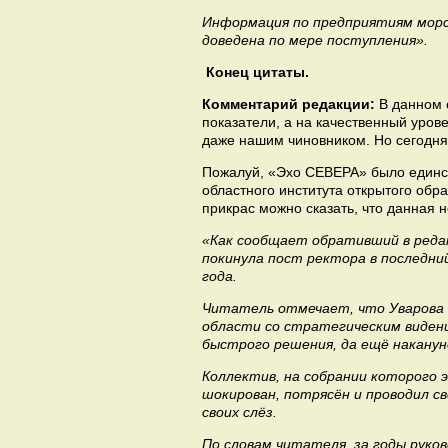
Информация по предприятиям морс
доведена по мере поступления».
Конец цитаты.
Комментарий редакции:
В данном 
показатели, а на качественный уров
даже нашим чиновником. Но сегодня 
Пожалуй, «Эхо СЕВЕРА» было единст
областного института открытого об
прикрас можно сказать, что данная
«Как сообщает обративший в реда
покинула пост ректора в последни
года.
Читатель отмечает, что Уварова 
области со стратегическим виден
быстрого решения, да ещё накануне
Коллектив, на собрании которого э
шокирован, потрясён и проводил с
своих слёз.
По словам читателя, за годы рук