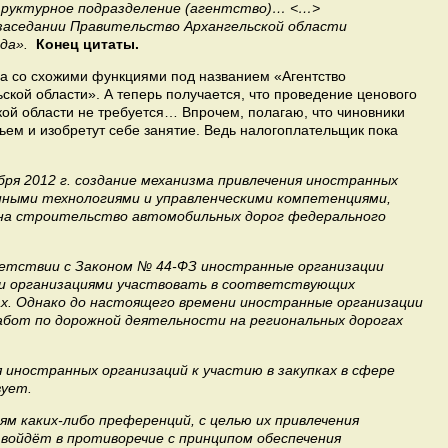
труктурное подразделение (агентство)… <…>
 заседании Правительство Архангельской области
да».
Конец цитаты.
ра со схожими функциями под названием «Агентство
ьской области». А теперь получается, что проведение ценового
кой области не требуется… Впрочем, полагаю, что чиновники
ьем и изобретут себе занятие. Ведь налогоплательщик пока
бря 2012 г. создание механизма привлечения иностранных
нными технологиями и управленческими компетенциями,
х на строительство автомобильных дорог федерального
етствии с Законом № 44‑ФЗ иностранные организации
ми организациями участвовать в соответствующих
ах. Однако до настоящего времени иностранные организации
работ по дорожной деятельности на региональных дорогах
 иностранных организаций к участию в закупках в сфере
ует.
м каких-либо преференций, с целью их привлечения
 войдёт в противоречие с принципом обеспечения