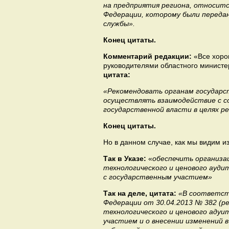
на предприятия региона, относит
Федерации, которому были переда
службы».
Конец цитаты.
Комментарий редакции:
«Все хоро
руководителями областного министерс
цитата:
«Рекомендовать органам государс
осуществлять взаимодействие с 
государственной власти в целях р
Конец цитаты.
Но в данном случае, как мы видим и
Так в Указе:
«
обеспечить организац
технологического и ценового ауди
с государственным участием»
Так на деле, цитата:
«В соответст
Федерации от 30.04.2013 № 382 (ре
технологического и ценового адуи
участием и о внесении изменений 