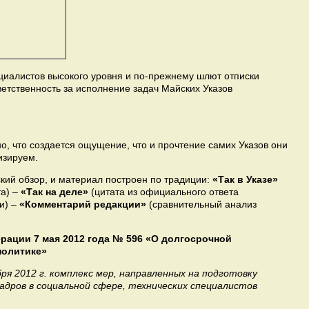
циалистов высокого уровня и по-прежнему шлют отписки
етственность за исполнение задач Майских Указов
но, что создается ощущение, что и прочтение самих Указов они
изируем.
ий обзор, и материал построен по традиции:
«Так в Указе»
та) –
«Так на деле»
(цитата из официального ответа
и) –
«Комментарий редакции»
(сравнительный анализ
рации 7 мая 2012 года № 596 «О долгосрочной
политике»
ря 2012 г. комплекс мер, направленных на подготовку
кадров в социальной сфере, технических специалистов