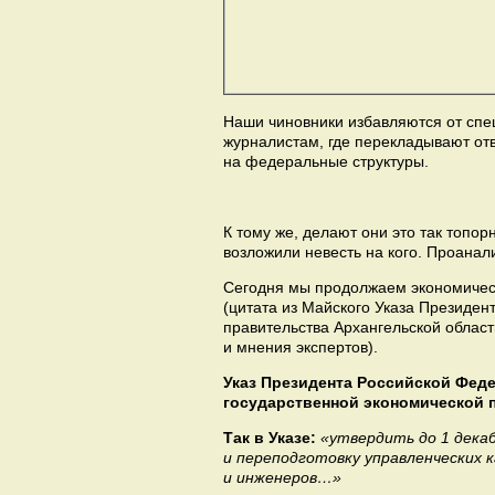
Наши чиновники избавляются от спе
журналистам, где перекладывают отв
на федеральные структуры.
К тому же, делают они это так топор
возложили невесть на кого. Проанал
Сегодня мы продолжаем экономическ
(цитата из Майского Указа Президен
правительства Архангельской област
и мнения экспертов).
Указ Президента Российской Феде
государственной экономической 
Так в Указе:
«утвердить до 1 декаб
и переподготовку управленческих 
и инженеров…»