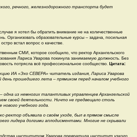
кого, речного, железнодорожного транспорта будет
случае я хотел бы обратить внимание не на количественные
ень. Организовать образовательные курсы – задача, посильная
остро встал вопрос о качестве.
венным СМИ, которое сообщило, что ректор Архангельского
разования Лариса Уварова покинула занимаемую должность. Без
 новость потрясла всё профессиональное сообщество.
Цитата:
кцию ИА «Эхо СЕВЕРА» читатель издания, Лариса Уварова
й день прошедшего лета – прямиком перед началом учебного
– одна из немногих талантливых управленцев Архангельской
ием своей деятельности. Ничто не предвещало столь
 нового учебного года.
кс-ректор объявила о своём уходе, был в прямом смысле
воего лидера долгими аплодисментами. Многие не скрывали
оводства институтом Уварова превратила институт узкого