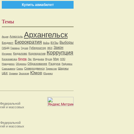
Купить авиабилет
Темы
Архангельск
Алкоголь
Акции
Бюрократия
Выборы
Бюджет
ВУЗы
Война
Закон
Губернатор
ГИБДД
Границы
Грузия
ЖКХ
Коррупция
Кидалово
Корпоратив
Интернет
Крупа
Мэр
Космонавтика
Лес
Медицина
Мусор
НЛО
Образование
Разруха
Новодвинск
Оборонка
Реформы
Северодвинск
Шаржы
Саакашвили
Связь
Торжество
Юмор
ЦБК
Украина
Экология
Ющенко
 Федеральной
огий и массовых
 Федеральной
огий и массовых