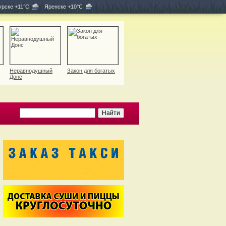
рске +11°C
Яренске +10°C
Неравнодушный
Закон для богатых
Донс